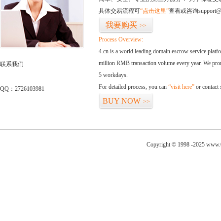
具体交易流程可
“点击这里”
查看或咨询support@
我要购买
>>
Process Overview:
4.cn is a world leading domain escrow service plat
million RMB transaction volume every year. We promi
联系我们
5 workdays.
For detailed process, you can
“visit here”
or contact
QQ：2726103981
BUY NOW
>>
Copyright © 1998 -2025 www.