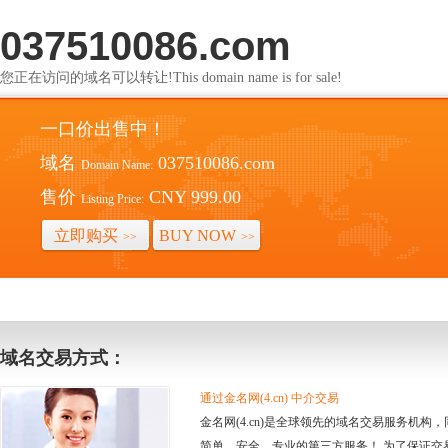
037510086.com
您正在访问的域名可以转让!This domain name is for sale!
一口价出售中！
域名
037510086.com
Domain Name:
售价
CNY 999.00
Listing Price:
立即购买
BUY NOW
>>
>>
域名交易方式：
通过金名网(4.cn) 中介交易
金名网(4.cn)是全球领先的域名交易服务机
简单、安全、专业的第三方服务！ 为了保证交